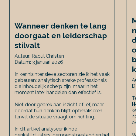
M
Wanneer denken te lang
m
doorgaat en leiderschap
d
stilvalt
o
Auteur: Raoul Christen
b
Datum: 3 januari 2026
In kennisintensieve sectoren zie ik het vaak
A
gebeuren: analytisch sterke professionals
D
die inhoudelijk scherp zijn, maar in het
moment later handelen dan effectief is.
T
H
Niet door gebrek aan inzicht of lef, maar
k
doordat hun denken blijft optimaliseren
h
terwijl de situatie vraagt om richting.
o
In dit artikel analyseer ik hoe
W
denkstijlclusters, gemoedstoestand en het