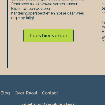
k
fenomeen
maximization
samen kunnen
t
leiden tot een bevroren
s
handelingsperspectief en hoe je daar weer
regie op krijgt.
In
d
H
Lees hier verder
g
i
Blog
Over Raoul
Contact
Email:
post@raoulchristen.nl