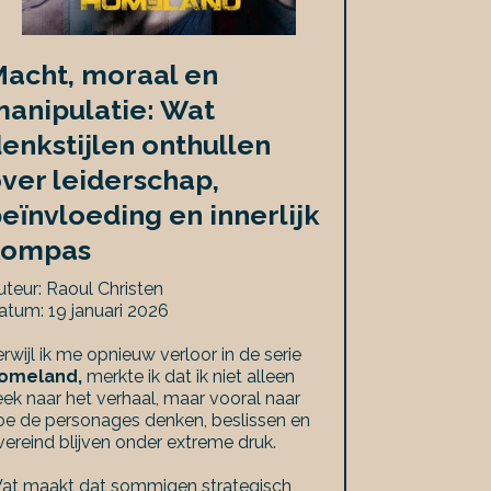
acht, moraal en
anipulatie: Wat
enkstijlen onthullen
ver leiderschap,
eïnvloeding en innerlijk
kompas
uteur: Raoul Christen
atum: 19 januari 2026
erwijl ik me opnieuw verloor in de serie
omeland,
merkte ik dat ik niet alleen
eek naar het verhaal, maar vooral naar
oe de personages denken, beslissen en
vereind blijven onder extreme druk.
at maakt dat sommigen strategisch